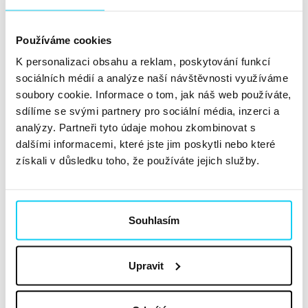
věnovali. Přečíst jste si u nás mohli také o spřízněném
linkbuildingu. A dnes se zaměříme na další specifický
Používáme cookies
formát, kterým je PR článek. Ten může být publikován
K personalizaci obsahu a reklam, poskytování funkcí
jak v...
Číst dále »
sociálních médií a analýze naší návštěvnosti využíváme
soubory cookie. Informace o tom, jak náš web používáte,
sdílíme se svými partnery pro sociální média, inzerci a
Chyby, které (nejen) copywritery
analýzy. Partneři tyto údaje mohou zkombinovat s
přivádějí k šílenství vol. 2
dalšími informacemi, které jste jim poskytli nebo které
získali v důsledku toho, že používáte jejich služby.
Článek
Barbora Majerová
Copywriting
Souhlasím
12. 12. 2019
Disclaimer: Autorka tohoto příspěvku si ani v nejmenším
Upravit
nemyslí, že je neomylná a má patent na rozum. Dokonce
se z pozice copywritera nechystá přepisovat pravidla