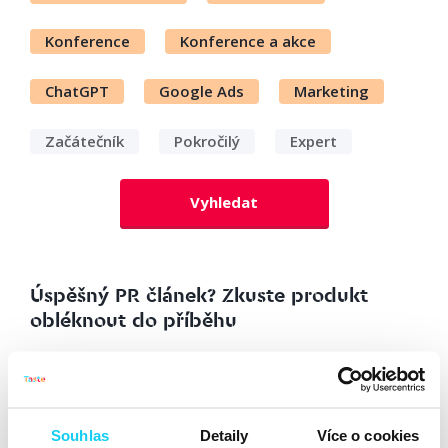
Konference
Konference a akce
ChatGPT
Google Ads
Marketing
Začátečník
Pokročilý
Expert
Vyhledat
Úspěšný PR článek? Zkuste produkt
obléknout do příběhu
Článek
Barbora Majerová
PR
24. 7. 2020
Souhlas
Detaily
Více o cookies
Tématu, jak napsat článek, aby ho lidé četli, jsme se už