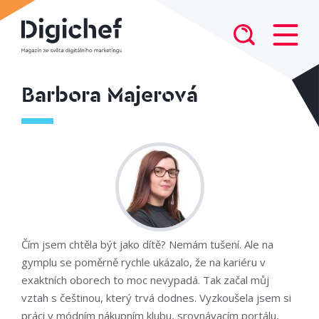
Barbora Majerová
Čím jsem chtěla být jako dítě? Nemám tušení. Ale na
gymplu se poměrně rychle ukázalo, že na kariéru v
exaktních oborech to moc nevypadá. Tak začal můj
vztah s češtinou, který trvá dodnes. Vyzkoušela jsem si
práci v módním nákupním klubu, srovnávacím portálu,