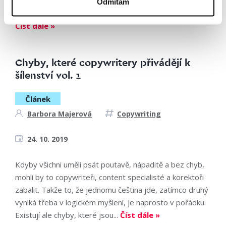
pravopisu, tuto činnost raději přenechá mluvčím češtiny,
Odmítám
díky nimž se jazyk neustále vyvíjí, a lingvistům,...
Číst dále »
Chyby, které copywritery přivádějí k
šílenství vol. 1
Článek
Barbora Majerová
Copywriting
24. 10. 2019
Kdyby všichni uměli psát poutavě, nápaditě a bez chyb,
mohli by to copywriteři, content specialisté a korektoři
zabalit. Takže to, že jednomu čeština jde, zatímco druhý
vyniká třeba v logickém myšlení, je naprosto v pořádku.
Existují ale chyby, které jsou...
Číst dále »