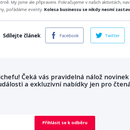
trně. My jsme ale připraveni. Pokračujeme v našich aktivitách, n
hy, pořádáme eventy.
Kolesa businessu se nikdy nesmí zastav
Sdílejte článek
Facebook
Twitter
ichefu! Čeká vás pravidelná nálož novinek
dálosti a exkluzivní nabídky jen pro čten
Přihlásit se k odběru