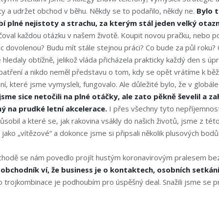
enty a udržet obchod v běhu. Někdy se to podařilo, někdy ne.
Bylo 
 plné nejistoty a strachu, za kterým stál jeden velký otazn
ičoval každou otázku v našem životě. Koupit novou pračku, nebo p
c dovolenou? Budu mít stále stejnou práci? Co bude za půl roku?
 hledaly obtížně, jelikož vláda přicházela prakticky každý den s úpr
atření a nikdo neměl představu o tom, kdy se opět vrátíme k běž
í, které jsme vymysleli, fungovalo. Ale důležité bylo, že v globál
sme sice netočili na plné otáčky, ale zato pěkně ševelil a zah
ý na prudké letní akcelerace.
I přes všechny tyto nepříjemnost
sobil a které se, jak rakovina vsákly do našich životů, jsme z této
 jako „vítězové“ a dokonce jsme si připsali několik plusových bodů
hodě se nám povedlo projít hustým koronavirovým pralesem bez
obchodník ví, že business je o kontaktech, osobních setkání
 trojkombinace je podhoubím pro úspěšný deal. Snažili jsme se pro