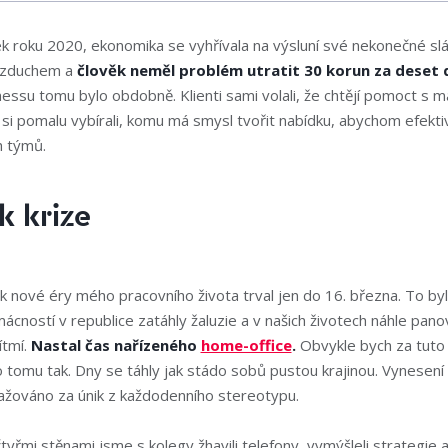
ek roku 2020, ekonomika se vyhřívala na výsluní své nekonečné sl
 vzduchem a
člověk neměl problém utratit 30 korun za deset d
essu tomu bylo obdobně. Klienti sami volali, že chtějí pomoct s 
i pomalu vybírali, komu má smysl tvořit nabídku, abychom efektiv
h týmů.
k krize
 nové éry mého pracovního života trval jen do 16. března. To byl
ácností v republice zatáhly žaluzie a v našich životech náhle pano
ítmí.
Nastal čas nařízeného
home-office
.
Obvykle bych za tuto 
o tomu tak. Dny se táhly jak stádo sobů pustou krajinou. Vynese
ažováno za únik z každodenního stereotypu.
tyřmi stěnami jsme s kolegy žhavili telefony, vymýšleli strategie a 