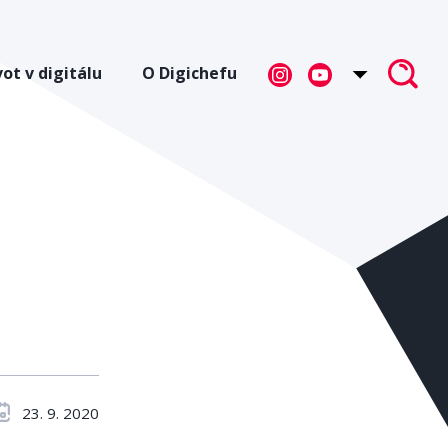
vot v digitálu
O Digichefu
23. 9. 2020