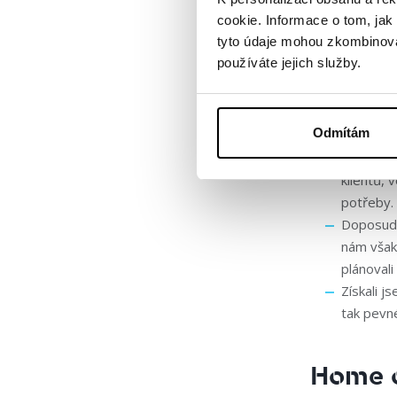
cookie. Informace o tom, jak
Na situaci n
tyto údaje mohou zkombinovat
používáte jejich služby.
Vytvoř
Odmítám
V rámci 
klientů, 
potřeby.
Doposud t
nám však
plánovali
Získali j
tak pevné
Home o