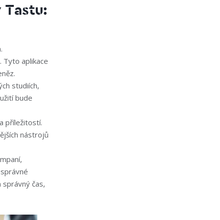
 Tastu:
.
 Tyto aplikace
eněz.
ch studiích,
užití bude
příležitostí.
ějších nástrojů
ampaní,
e správné
n správný čas,