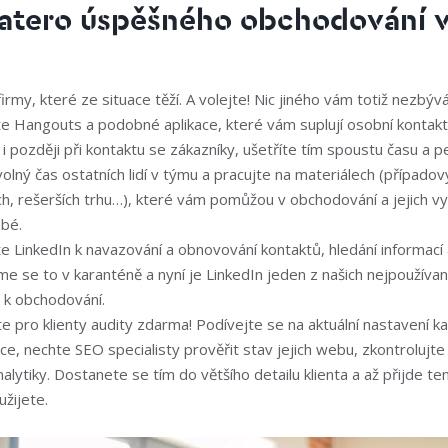
atero úspěšného obchodování v
irmy, které ze situace těží. A volejte! Nic jiného vám totiž nezbývá
e Hangouts a podobné aplikace, které vám suplují osobní kontakt.
 i později při kontaktu se zákazníky, ušetříte tím spoustu času a p
volný čas ostatních lidí v týmu a pracujte na materiálech (případový
ch, rešerších trhu…), které vám pomůžou v obchodování a jejich vy
bé.
e LinkedIn k navazování a obnovování kontaktů, hledání informací a 
sme se to v karanténě a nyní je LinkedIn jeden z našich nejpoužívan
h k obchodování.
e pro klienty audity zdarma! Podívejte se na aktuální nastavení k
e, nechte SEO specialisty prověřit stav jejich webu, zkontrolujt
alytiky. Dostanete se tím do většího detailu klienta a až přijde te
užijete.