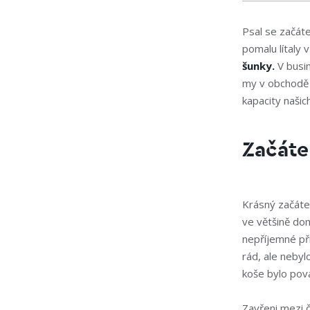
Psal se začát
pomalu lítaly
šunky.
V busin
my v obchodě s
kapacity našic
Začáte
Krásný začátek
ve většině dom
nepříjemné př
rád, ale nebyl
koše bylo pov
Zavřeni mezi č