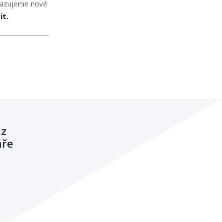
avazujeme nové
it.
 z
áře