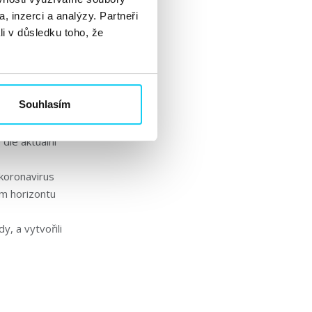
, inzerci a analýzy. Partneři
li v důsledku toho, že
Souhlasím
bami našich
dle aktuální
 koronavirus
ém horizontu
y, a vytvořili