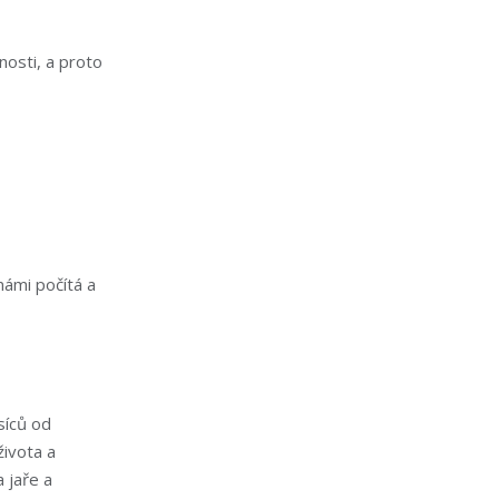
nosti, a proto
námi počítá a
íců od
života a
 jaře a