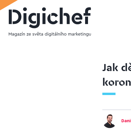
Jak d
koron
Dani