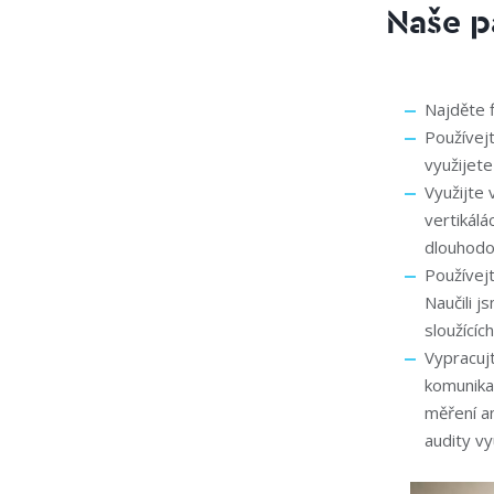
Naše p
Najděte f
Používejt
využijete
Využijte 
vertikálá
dlouhodo
Používejt
Naučili j
sloužícíc
Vypracujt
komunikac
měření an
audity vy