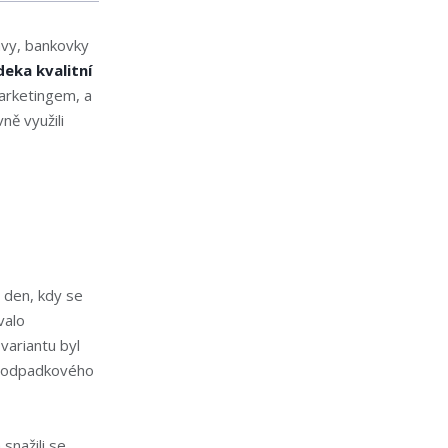
ávy, bankovky
eka kvalitní
marketingem, a
ně využili
 den, kdy se
valo
variantu byl
ní odpadkového
snažili se