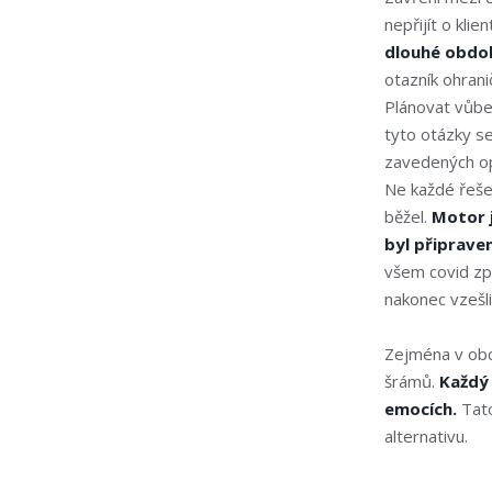
nepřijít o kli
dlouhé období
otazník ohran
Plánovat vůbe
tyto otázky se
zavedených op
Ne každé řešen
běžel.
Motor j
byl připraven
všem covid způ
nakonec vzešli
Zejména v obc
šrámů.
Každý 
emocích.
Tato
alternativu.