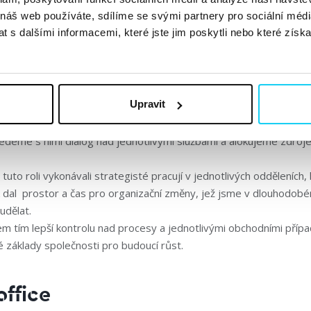
 náš web používáte, sdílíme se svými partnery pro sociální média
ereagoval jen obchod, ale samozřejmě i celý Taste.
 s dalšími informacemi, které jste jim poskytli nebo které získa
ili jsme nové oddělení
Upravit
našeho Cross-Channel přístupu dlouhodobě přemýšlíme nad potře
vedeme s nimi dialog nad jednotlivými službami a alokujeme zdroje 
uto roli vykonávali strategisté pracují v jednotlivých odděleních,
 dal prostor a čas pro organizační změny, jež jsme v dlouhodob
 udělat.
sem tím lepší kontrolu nad procesy a jednotlivými obchodními případ
 základy společnosti pro budoucí růst.
ffice