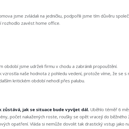
omova jsme zvládali na jedničku, podpořili jsme tím důvěru společ
í rozhodlo zavést home office.
ém období jsme udrželi firmu v chodu a zabránili propouštění.
k vzrostla naše hodnota z pohledu vedení, protože víme, že se s 
dalším kritickém období nehodí přes palubu.
zůstává, jak se situace bude vyvíjet dál.
Uběhlo téměř 6 měs
ény, počet nakažených roste, roušky se opět vracejí do běžného 
vých opatření. Vláda si nemůže dovolit tak drastický vstup jako na