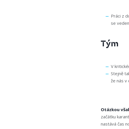
Práci z d
se veden
Tým
V kritick
Stejně ta
že nás v 
Otázkou však 
začátku karant
nastává čas no