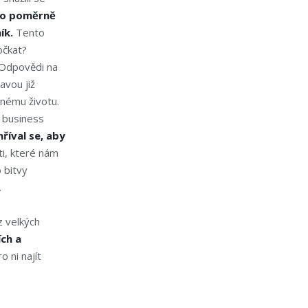
to poměrně
ík.
Tento
očkat?
 Odpovědi na
avou již
nému životu.
e business
říval se, aby
i, které nám
 bitvy
.
 velkých
ch a
 ni najít