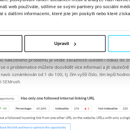
 jsou navíc doplněny o popisky a hlavně priority. To znamená, že 
 náš web používáte, sdílíme se svými partnery pro sociální média
edostatky byste měli začít řešit jako první. Závažnost problému je
 s dalšími informacemi, které jste jim poskytli nebo které získa
kritická, vysoká, střední či nízká.
ces prioritizace nalezených nedostatků, kde je navíc vše velmi p
i např. připraveno pro export do PDF jako forma reportingu atd.
Upravit
 i kontrolované prvky/kroky, které jsou v pořádku.
ho nalezeného problému je vedle závažnosti uveden i odkaz do zn
 se o problematice můžete dozvědět více informací a jít skutečně
 navíc oznámkován od 1 do 100, tj. čím vyšší číslo, tím lepší hodn
či SEMrush.