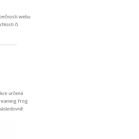
ezpečnosti webu
hlosti či
ekce určená
creaming Frog
následovně: