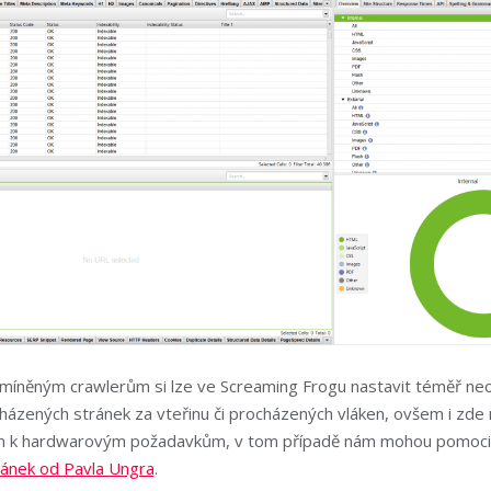
zmíněným crawlerům si lze ve Screaming Frogu nastavit téměř n
házených stránek za vteřinu či procházených vláken, ovšem i zde
em k hardwarovým požadavkům, v tom případě nám mohou pomoci v
lánek od Pavla Ungra
.