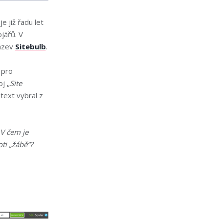
e již řadu let
jářů. V
název
Sitebulb
.
 pro
j „
Site
í text vybral z
V čem je
ti „žábě“?