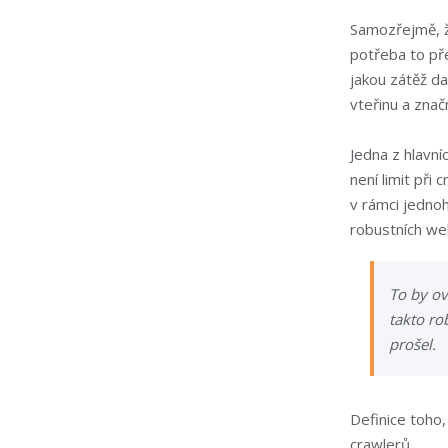
Samozřejmě, ž
potřeba to př
jakou zátěž d
vteřinu a značn
Jedna z hlavní
není limit při
v rámci jednoh
robustních web
To by ovš
takto ro
prošel.
Definice toho
crawlerů.