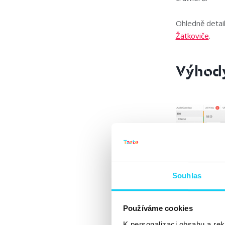
Ohledně detai
Žatkoviče
.
Výhody
Souhlas
Používáme cookies
Sitebulb je skv
K personalizaci obsahu a re