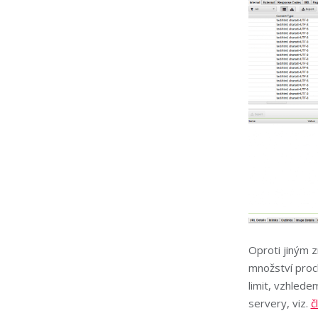
Oproti jiným 
množství proc
limit, vzhled
servery, viz.
č