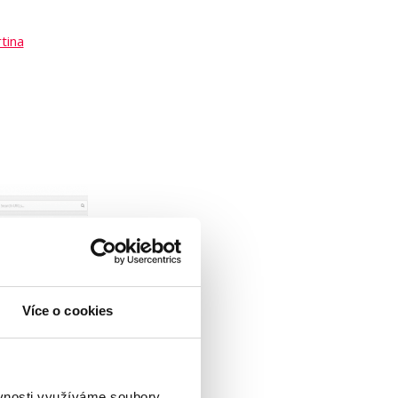
tina
Více o cookies
kně zpracované
ěvnosti využíváme soubory