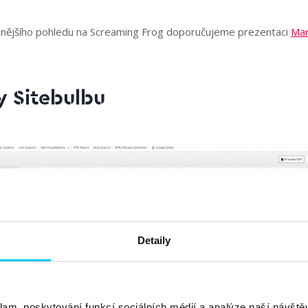
lnějšího pohledu na Screaming Frog doporučujeme prezentaci
Mar
 Sitebulbu
Detaily
ělý v tom, že servíruje takřka na „
zlatém podnose
“ graficky pě
klam, poskytování funkcí sociálních médií a analýze naší návšt