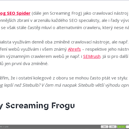
og SEO Spider
(dále jen Screaming Frog) jako crawlovací nástroj j
nnějších zbraní v arzenálu každého SEO specialisty, ale i řady vývo
se však stále častěji mluví o alternativním crawleru, který nese 
alista využívám denně oba zmíněné crawlovací nástroje, ale např.
ěření webů využívám i všem známý
Ahrefs
– respektive jeho nástro
lším významným crawlerem webů je např. i
SEMrush
. Já si pro dalš
ů jen první dva zmíněné.
věřím, že i ostatní kolegové z oboru se mohou často ptát ve stylu:
g lepší než Sitebulb? V čem má naopak Sitebulb větší výhodu opro
 Screaming Frogu