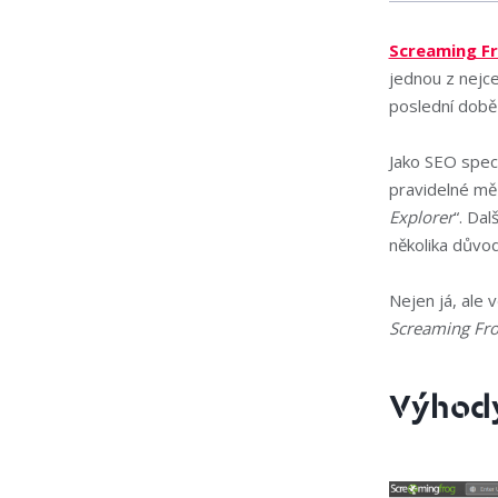
Screaming Fr
jednou z nejce
poslední době 
Jako SEO speci
pravidelné m
Explorer
“. Da
několika důvod
Nejen já, ale 
Screaming Fro
Výhody