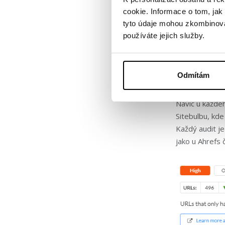
výstupy, které
cookie. Informace o tom, jak
sdělí, které n
tyto údaje mohou zkombinovat
Sitebulbu buď: 
používáte jejich služby.
Tím odpadá pro
znázorněno a 
Odmítám
Sitebulb ukáže
Navíc u každé
Sitebulbu, kde
Každý audit je
jako u Ahrefs 