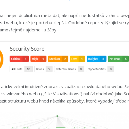
ají nejen duplicitních meta dat, ale např. i nedostatků v rámci b
osti webu, které je potřeba zlepšit. Obdobné reporty týkající se ryc
amozřejmě najdeme i u žáby.
raficky velmi intuitivně zobrazit vizualizaci crawlu daného webu. S
acrawlovaného webu („Site Visualisations“) nabízí obdobně jako S
zit strukturu webu hned několika způsoby, které vypadají třeba 