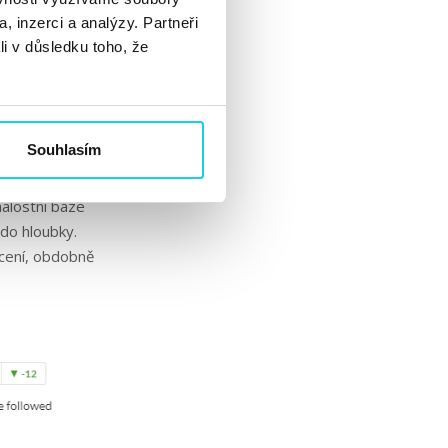
vám Sitebulb
, inzerci a analýzy. Partneři
 podle
li v důsledku toho, že
ěkně graficky
 Zároveň vám
Souhlasím
alostní báze
 do hloubky.
ocení, obdobně