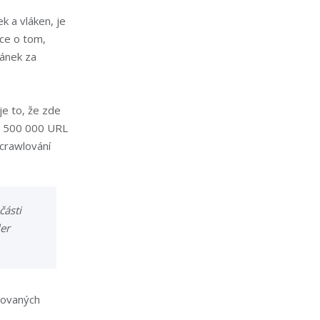
 a vláken, je
ce o tom,
ránek za
je to, že zde
ně 500 000 URL
 crawlování
části
er
novaných