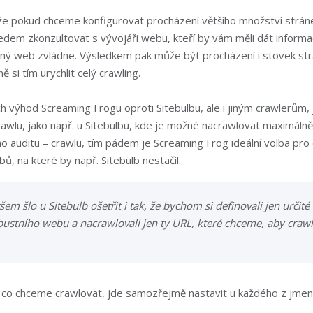
e pokud chceme konfigurovat procházení většího množství stránek
edem zkonzultovat s vývojáři webu, kteří by vám měli dát informa
aný web zvládne. Výsledkem pak může být procházení i stovek st
ě si tím urychlit celý crawling.
ch výhod Screaming Frogu oproti Sitebulbu, ale i jiným crawlerům, 
 crawlu, jako např. u Sitebulbu, kde je možné nacrawlovat maximál
o auditu – crawlu, tím pádem je Screaming Frog ideální volba pro
ů, na které by např. Sitebulb nestačil.
em šlo u Sitebulb ošetřit i tak, že bychom si definovali jen určité 
bustního webu a nacrawlovali jen ty URL, které chceme, aby crawl
, co chceme crawlovat, jde samozřejmě nastavit u každého z jme