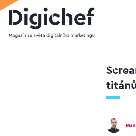
Screa
titán
Man