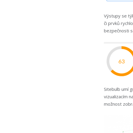
Výstupy se týk
či prvků rychl
bezpečnosti s
Sitebulb umí g
vizualizacím n
možnost zobra