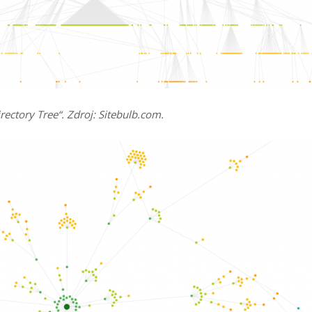
rectory Tree“. Zdroj: Sitebulb.com.