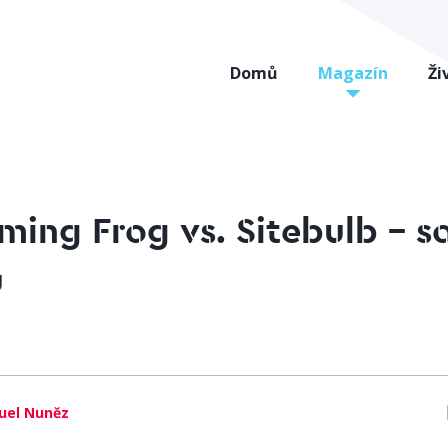
Domů
Magazín
Ži
ming Frog vs. Sitebulb – s
ů
uel Nuněz