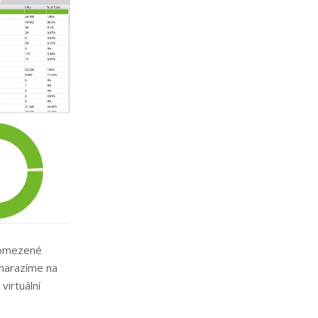
eomezené
 narazíme na
irtuální