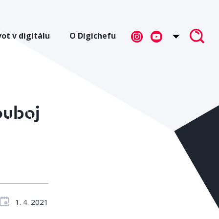
vot v digitálu
O Digichefu
ouboj
1. 4. 2021