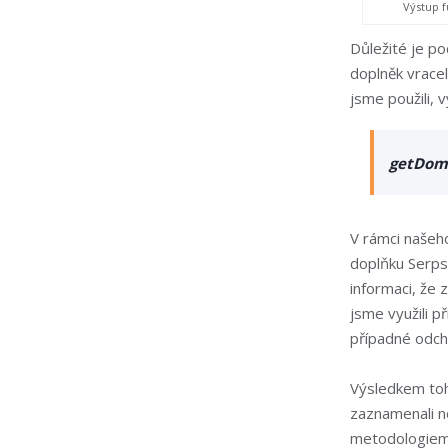
Výstup 
Důležité je p
doplněk vrace
jsme použili, 
getDoma
V rámci našeho
doplňku Serps
informaci, že
jsme využili p
případné odchy
Výsledkem toho
zaznamenali n
metodologiemi