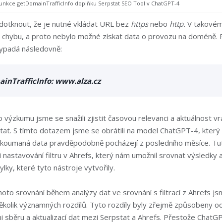
funkce getDomainTrafficInfo doplňku Serpstat SEO Tool v ChatGPT-4
odotknout, že je nutné vkládat URL bez
https
nebo
http.
V takovém
l chybu, a proto nebylo možné získat data o provozu na doméně. 
vypadá následovně:
inTrafficInfo: www.alza.cz
 výzkumu jsme se snažili zjistit časovou relevanci a aktuálnost v
tat. S tímto dotazem jsme se obrátili na model ChatGPT-4, který 
 zkoumaná data pravděpodobně pocházejí z posledního měsíce. Tut
ři nastavování filtru v Ahrefs, který nám umožnil srovnat výsledky a
lky, které tyto nástroje vytvořily.
to srovnání během analýzy dat ve srovnání s filtrací z Ahrefs j
ěkolik významných rozdílů. Tyto rozdíly byly zřejmě způsobeny od
 sběru a aktualizací dat mezi Serpstat a Ahrefs. Přestože ChatG