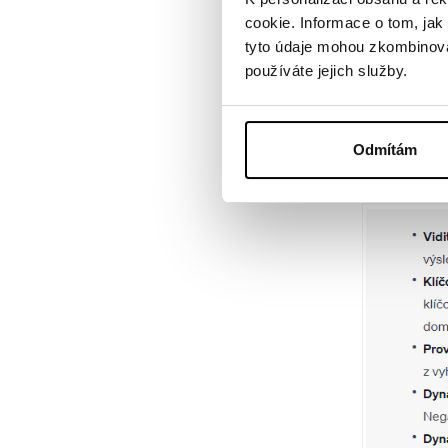
cookie. Informace o tom, jak
tyto údaje mohou zkombinovat
Dále
doplněk 
používáte jejich služby.
klíčových slo
Tento
doplně
vašemu projek
Odmítám
nelze analyzov