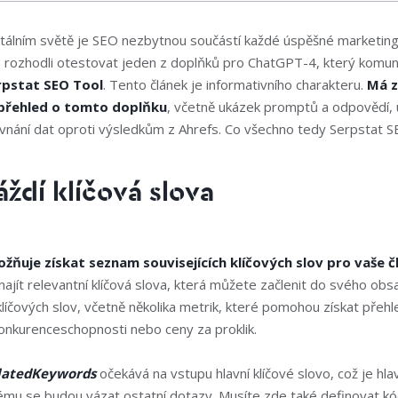
itálním světě je SEO nezbytnou součástí každé úspěšné marketing
 rozhodli otestovat jeden z doplňků pro ChatGPT-4, který komun
rpstat SEO Tool
. Tento článek je informativního charakteru.
Má z
přehled o tomto doplňku
, včetně ukázek promptů a odpovědí, 
ovnání dat oproti výsledkům z Ahrefs. Co všechno tedy Serpstat 
ždí klíčová slova
žňuje získat seznam souvisejících klíčových slov pro vaše č
jít relevantní klíčová slova, která můžete začlenit do svého obs
líčových slov, včetně několika metrik, které pomohou získat přeh
konkurenceschopnosti nebo ceny za proklik.
latedKeywords
očekává na vstupu hlavní klíčové slovo, což je hlav
rému se budou vázat ostatní dotazy. Musíte zde také definovat k