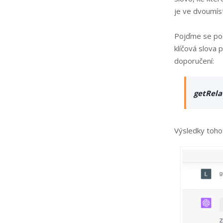
je ve dvoumí
Pojďme se podí
klíčová slova 
doporučení:
getRela
Výsledky toho