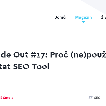
Domů
Magazín
Ži
side Out #17: Proč (ne)použ
tat SEO Tool
š Smola
SEO