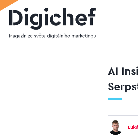
AI In
Serps
Luká