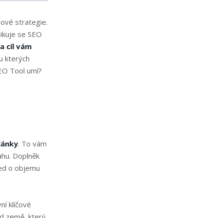
ové strategie.
ikuje se SEO
a cíl vám
u kterých
SEO Tool umí?
lánky
. To vám
ahu. Doplněk
led o objemu
ní klíčové
ód země, který