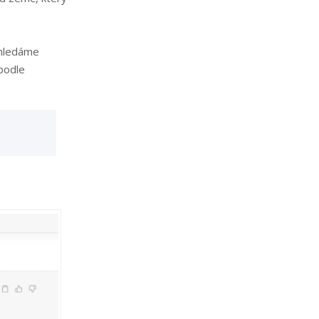
 hledáme
 podle