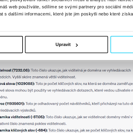
 náš web používáte, sdílíme se svými partnery pro sociální média
 s dalšími informacemi, které jste jim poskytli nebo které získa
poskytuje informace o metrikách, jako je organický provoz
v
a podobně. Což s trochou nadsázky supluje nástroj Site Explorer
k vám poskytne ucelený pohled na vaší konkurenci
, ale i na 
tu. Tato funkce na vstupu počítá pouze s doménou druhého řádu,
Upravit
at konkrétní stránky.