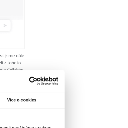
ost jsme dále
li z tohoto
oje Collabim.
t. V našem
íčových slov?
,
enářům ucelený
Více o cookies
ěvnosti využíváme soubory