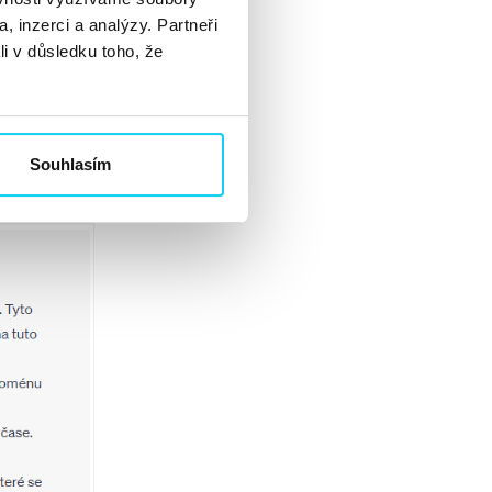
, inzerci a analýzy. Partneři
li v důsledku toho, že
, počet
 v Ahrefs.
to, jak se daří
 tudíž bohužel
Souhlasím