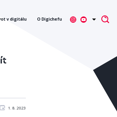
vot v digitálu
O Digichefu
ít
1. 8. 2023