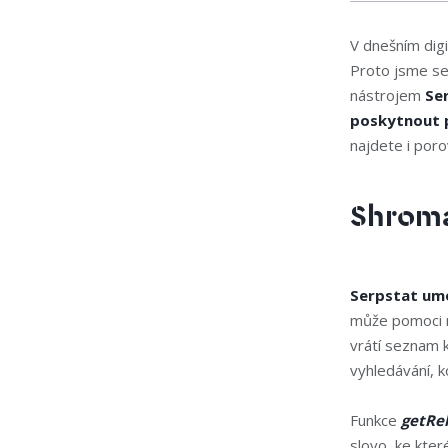
V dnešním dig
Proto jsme se
nástrojem
Se
poskytnout 
najdete i por
Shromá
Serpstat umo
může pomoci na
vrátí seznam k
vyhledávání, 
Funkce
getRe
slovo, ke kte