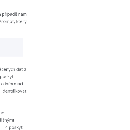
 případě nám
Prompt, který
rácených dat z
poskytl
o informaci
 identifikovat
sme
lišnými
PT-4 poskytl