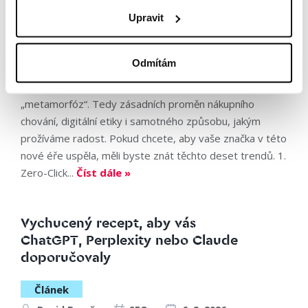
2026
Upravit
Článek
Filip Truhlář
AI
13. 2. 2026
Odmítám
Rok 2026 podle předních světových analytiků bude plný
„metamorfóz“. Tedy zásadních proměn nákupního
chování, digitální etiky i samotného způsobu, jakým
prožíváme radost. Pokud chcete, aby vaše značka v této
nové éře uspěla, měli byste znát těchto deset trendů. 1.
Zero-Click...
Číst dále »
Vychucený recept, aby vás
ChatGPT, Perplexity nebo Claude
doporučovaly
Článek