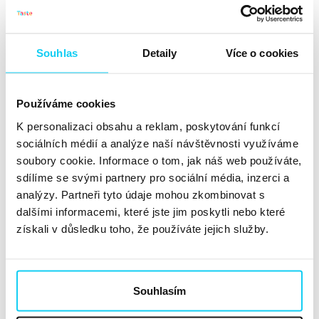
AI Inside Out #95: Jak agentní AI
nakupování mění SEO a online
byznys?
Souhlas
Detaily
Více o cookies
Článek
Používáme cookies
Danylo Nazarenko
SEO
24. 3. 2026
K personalizaci obsahu a reklam, poskytování funkcí
Svět online nakupování se mění. Hledání informací,
sociálních médií a analýze naší návštěvnosti využíváme
procházení webu, výběr produktů, vyplňování formulářů.
soubory cookie. Informace o tom, jak náš web používáte,
To všechno začíná nahrazovat přímá komunikace s
sdílíme se svými partnery pro sociální média, inzerci a
analýzy. Partneři tyto údaje mohou zkombinovat s
umělou inteligencí. Místo „ukaž mi nabídky“ lidé stále
dalšími informacemi, které jste jim poskytli nebo které
častěji říkají „vyber mi a kup to“. AI už nekonzultuje. Sama
získali v důsledku toho, že používáte jejich služby.
nakupuje....
Číst dále »
10 marketingových trendů:
Souhlasím
Připravte se na metamorfózy roku