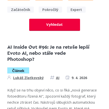
Začátečník
Pokročilý
Expert
Vyhledat
AI Inside Out #96: Je na retuše lepší
Evoto AI, nebo stále vede
Photoshop?
Článek
Lukáš Zlatkovský
AI
9. 4. 2026
Když se na trhu objeví něco, co si říká „nová generace
fotoeditoru řízená AI“, zpozorní každý fotograf, který
nechce ztrácet čas. Nástrojů slibujících automatickou
retuš přibývá. Vyzkoušel jsem Evoto AI, které má