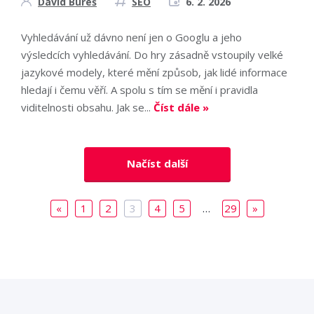
David Bureš
SEO
6. 2. 2026
Vyhledávání už dávno není jen o Googlu a jeho
výsledcích vyhledávání. Do hry zásadně vstoupily velké
jazykové modely, které mění způsob, jak lidé informace
hledají i čemu věří. A spolu s tím se mění i pravidla
viditelnosti obsahu. Jak se...
Číst dále »
Načíst další
«
1
2
3
4
5
…
29
»