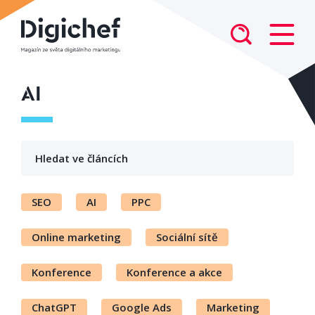
AI
SEO
AI
PPC
Online marketing
Sociální sítě
Konference
Konference a akce
ChatGPT
Google Ads
Marketing