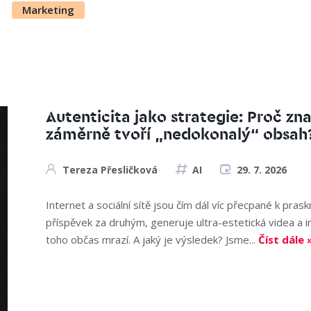
Marketing
Autenticita jako strategie: Proč zn
záměrně tvoří „nedokonalý“ obsah
Tereza Přesličková
AI
29. 7. 2026
Internet a sociální sítě jsou čím dál víc přecpané k pras
příspěvek za druhým, generuje ultra-estetická videa a in
toho občas mrazí. A jaký je výsledek? Jsme...
Číst dále 