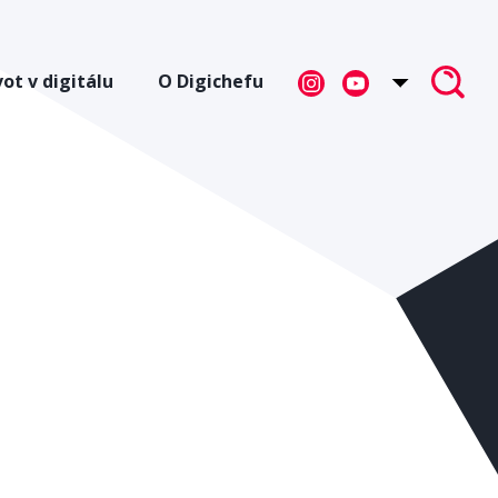
vot v digitálu
O Digichefu