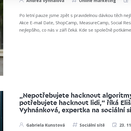
Andrea Vyhnalová
Online marketing
Po letní pauze jsme zpět s pravidelnou dávkou těch nej
Akce E-mail Date, ShopCamp, MeasureCamp, Social Res
nejlepšího, co nás v září čeká. Kde se společně potkáme?
„Nepotřebujete hacknout algoritm
potřebujete hacknout lidi,” říká Eli
Vyhnánková, expertka na sociální sí
Gabriela Kunstová
Sociální sítě
23. 11