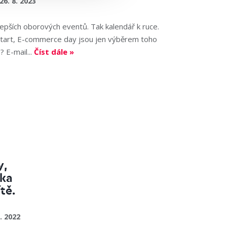
26. 8. 2023
lepších oborových eventů. Tak kalendář k ruce.
tart, E-commerce day jsou jen výběrem toho
 E-mail...
Číst dále »
y,
ška
tě.
. 2022