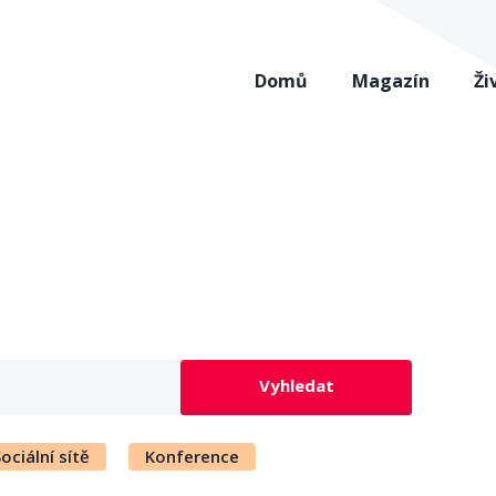
Domů
Magazín
Ži
Vyhledat
ociální sítě
Konference