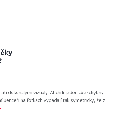
ačky
?
knutí dokonalými vizuály. AI chrlí jeden „bezchybný“
fluenceři na fotkách vypadají tak symetricky, že z
»