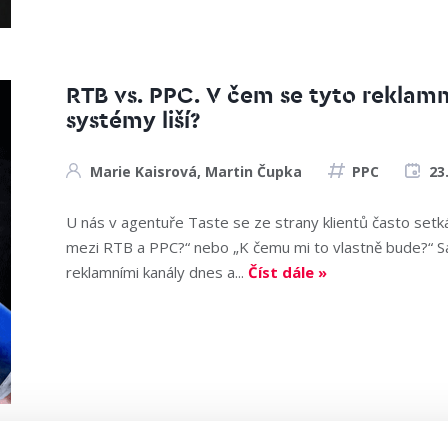
RTB vs. PPC. V čem se tyto reklamn
systémy liší?
Marie Kaisrová
,
Martin Čupka
PPC
23
U nás v agentuře Taste se ze strany klientů často setká
mezi RTB a PPC?“ nebo „K čemu mi to vlastně bude?“ S
reklamními kanály dnes a...
Číst dále »