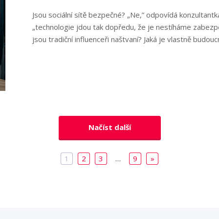
Jsou sociální sítě bezpečné? „Ne,” odpovídá konzultantka
„technologie jdou tak dopředu, že je nestíháme zabezpeč
jsou tradiční influenceři naštvaní? Jaká je vlastně budoucn
Načíst další
1
2
3
…
9
»