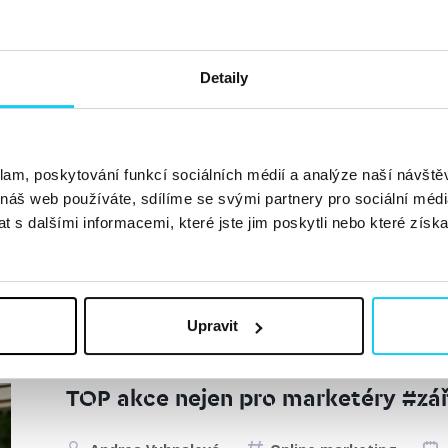
„Pořád ještě Twitter otevírám ráno
první,” říká Eliška Vyhnánková, exp
na sociální sítě.
Detaily
Gabriela Kunstová
Sociální sítě
30. 8.
„Twitter je má nejoblíbenější sociální síť,“ řekla Eliš
klam, poskytování funkcí sociálních médií a analýze naší návšt
 náš web používáte, sdílíme se svými partnery pro sociální média
Digichef. Bylo to před rokem. A od té doby je všechno s
 s dalšími informacemi, které jste jim poskytli nebo které získa
jak současnou tvář Twitteru, i souboj s...
Číst dále »
Upravit
TOP akce nejen pro marketéry #zář