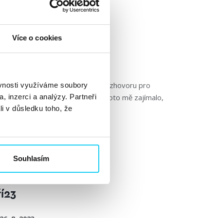
 jako
ertka
Více o cookies
 2023
ka Vyhnánková v našem předchozím rozhovoru pro
ěvnosti využíváme soubory
, inzerci a analýzy. Partneři
 Twittrem jinak. Včetně názvu. Proto mě zajímalo,
li v důsledku toho, že
Souhlasím
í23