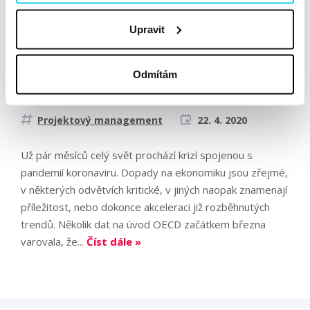
Krizová bilance: Karanténa, měsíc
Upravit
druhý
Článek
Odmítám
Martin Komárek
Projektový management
22. 4. 2020
Už pár měsíců celý svět prochází krizí spojenou s
pandemií koronaviru. Dopady na ekonomiku jsou zřejmé,
v některých odvětvích kritické, v jiných naopak znamenají
příležitost, nebo dokonce akceleraci již rozběhnutých
trendů. Několik dat na úvod OECD začátkem března
varovala, že...
Číst dále »