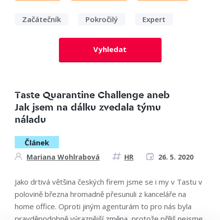
Začátečník
Pokročilý
Expert
Vyhledat
Taste Quarantine Challenge aneb
Jak jsem na dálku zvedala týmu
náladu
Článek
Mariana Wohlrabová
HR
26. 5. 2020
Jako drtivá většina českých firem jsme se i my v Tastu v
polovině března hromadně přesunuli z kanceláře na
home office. Oproti jiným agenturám to pro nás byla
pravděpodobně výraznější změna, protože příliš nejsme