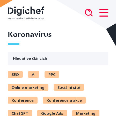
Koronavirus
SEO
AI
PPC
Online marketing
Sociální sítě
Konference
Konference a akce
ChatGPT
Google Ads
Marketing