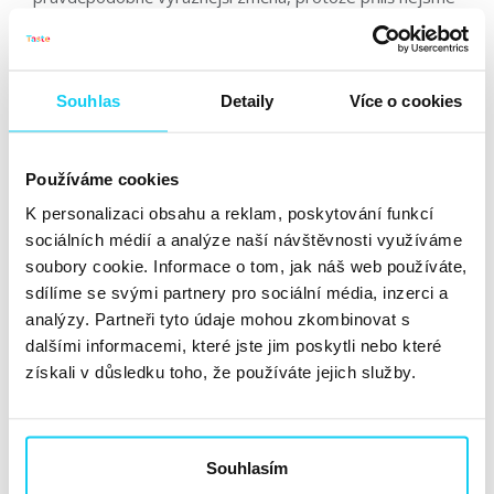
zvyklí spolu fyzicky nebýt. Pokud si...
Číst dále »
Souhlas
Detaily
Více o cookies
Co nás koronavirus naučil o
sociálních sítích?
Používáme cookies
Článek
K personalizaci obsahu a reklam, poskytování funkcí
Terezie Pokorná
Facebook
sociálních médií a analýze naší návštěvnosti využíváme
soubory cookie. Informace o tom, jak náš web používáte,
24. 4. 2020
sdílíme se svými partnery pro sociální média, inzerci a
analýzy. Partneři tyto údaje mohou zkombinovat s
Uběhly skoro dva měsíce od doby, co se social media
dalšími informacemi, které jste jim poskytli nebo které
manažeři museli nedobrovolně zapojit do koronavirové
získali v důsledku toho, že používáte jejich služby.
výzvy. Svět se mění z hodiny na hodinu a sociální sítě s
ním. A je logické, že současná situace ovlivňuje to, proč,
jakým způsobem...
Číst dále »
Souhlasím