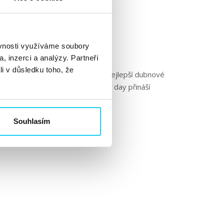
ěvnosti využíváme soubory
, inzerci a analýzy. Partneři
li v důsledku toho, že
scény. Pojďme se podívat na ty nejlepší dubnové
elodenní konference E-commerce day přináší
 dále »
Souhlasím