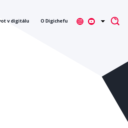
vot v digitálu
O Digichefu