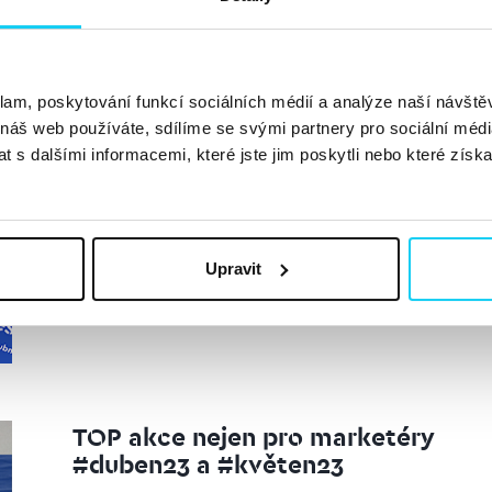
TOP akce nejen pro marketéry
#duben2025
klam, poskytování funkcí sociálních médií a analýze naší návšt
Nikola Řeháková
event
2. 4. 2025
 náš web používáte, sdílíme se svými partnery pro sociální média
 s dalšími informacemi, které jste jim poskytli nebo které získa
Duben je tu a spolu s ním také top akce z e-commerce 
eventy. E-commerce Day – 3. dubna 2025, Bratislava C
odpovědi pro všechny e-shopaře, kteří chtějí svůj...
Číst
Upravit
TOP akce nejen pro marketéry
#duben23 a #květen23