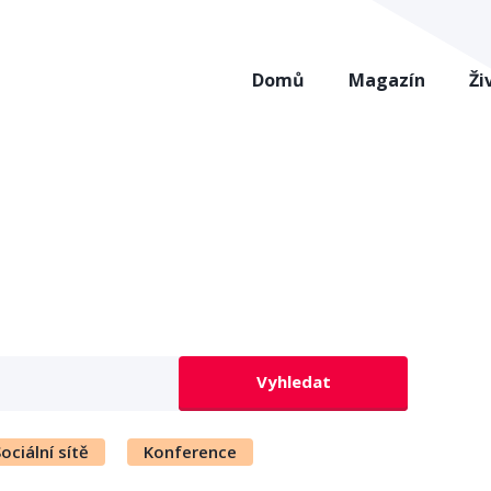
Domů
Magazín
Ži
Vyhledat
ociální sítě
Konference