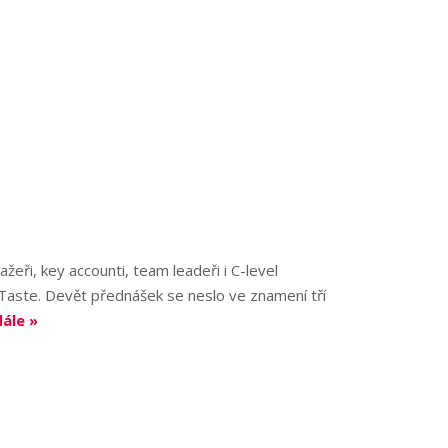
žeři, key accounti, team leadeři i C-level
 Taste. Devět přednášek se neslo ve znamení tří
dále »