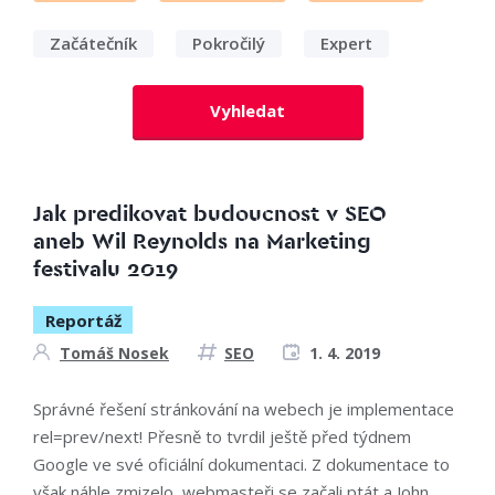
Začátečník
Pokročilý
Expert
Vyhledat
Jak predikovat budoucnost v SEO
aneb Wil Reynolds na Marketing
festivalu 2019
Reportáž
Tomáš Nosek
SEO
1. 4. 2019
Správné řešení stránkování na webech je implementace
rel=prev/next! Přesně to tvrdil ještě před týdnem
Google ve své oficiální dokumentaci. Z dokumentace to
však náhle zmizelo, webmasteři se začali ptát a John