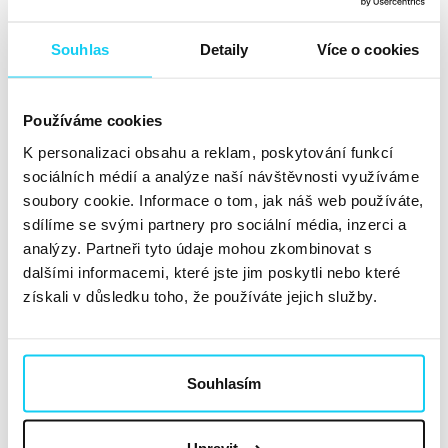
Co je AMP a jak může pomoci
Souhlas
Detaily
Více o cookies
vašemu webu?
Článek
Používáme cookies
David Brenner
SEO
22. 3. 2019
K personalizaci obsahu a reklam, poskytování funkcí
sociálních médií a analýze naší návštěvnosti využíváme
Na ikonku blesku s nápisem AMP už si možná někteří z
soubory cookie. Informace o tom, jak náš web používáte,
vás ve výsledcích mobilního vyhledávání Google zvykli.
sdílíme se svými partnery pro sociální média, inzerci a
analýzy. Partneři tyto údaje mohou zkombinovat s
Po kliknutí na takto označený výsledek vyhledávání se
dalšími informacemi, které jste jim poskytli nebo které
webová stránka zpravidla načte v řádech desetin
získali v důsledku toho, že používáte jejich služby.
sekund a uživatel na mobilu tak nemusí...
Číst dále »
Sitemap.xml – kompletní návod, jak
Souhlasím
na mapu stránek
Článek