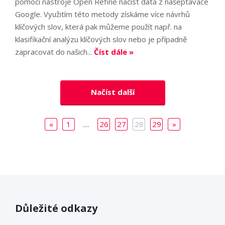
pomocí nástroje Open Refine načíst data z našeptávače
Google. Využitím této metody získáme více návrhů
klíčových slov, která pak můžeme použít např. na
klasifikační analýzu klíčových slov nebo je případně
zapracovat do našich...
Číst dále »
Načíst další
«
1
…
26
27
28
29
»
Důležité odkazy