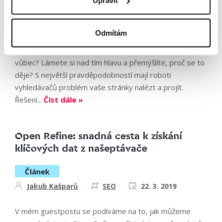
Upravit
Richard Klačko
SEO
22. 3. 2019
Odmítám
Potýkáte se s problémem, že vaše stránky ve
výsledcích vyhledávání nejsou aktuální, nebo tam nejsou
vůbec? Lámete si nad tím hlavu a přemýšlíte, proč se to
děje? S největší pravděpodobností mají roboti
vyhledávačů problém vaše stránky nalézt a projít.
Řešení...
Číst dále »
Open Refine: snadná cesta k získání
klíčových dat z našeptávače
Článek
Jakub Kašparů
SEO
22. 3. 2019
V mém guestpostu se podíváme na to, jak můžeme