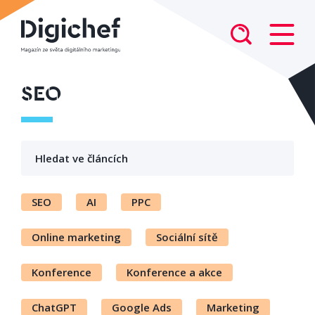
SEO
SEO
AI
PPC
Online marketing
Sociální sítě
Konference
Konference a akce
ChatGPT
Google Ads
Marketing