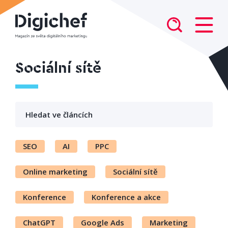
Sociální sítě
SEO
AI
PPC
Online marketing
Sociální sítě
Konference
Konference a akce
ChatGPT
Google Ads
Marketing