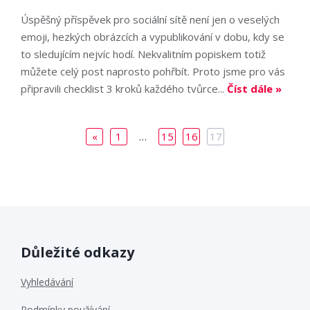
Úspěšný příspěvek pro sociální sítě není jen o veselých
emoji, hezkých obrázcích a vypublikování v dobu, kdy se
to sledujícím nejvíc hodí. Nekvalitním popiskem totiž
můžete celý post naprosto pohřbít. Proto jsme pro vás
připravili checklist 3 kroků každého tvůrce...
Číst dále »
«
1
…
15
16
17
Důležité odkazy
Vyhledávání
Podmínky používání