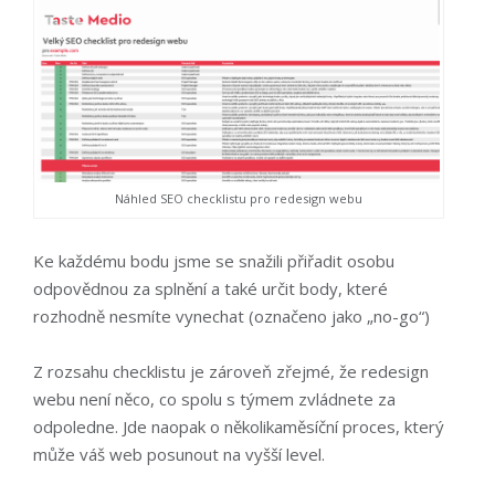
Náhled SEO checklistu pro redesign webu
Ke každému bodu jsme se snažili přiřadit osobu
odpovědnou za splnění a také určit body, které
rozhodně nesmíte vynechat (označeno jako „no-go“)
Z rozsahu checklistu je zároveň zřejmé, že redesign
webu není něco, co spolu s týmem zvládnete za
odpoledne. Jde naopak o několikaměsíční proces, který
může váš web posunout na vyšší level.