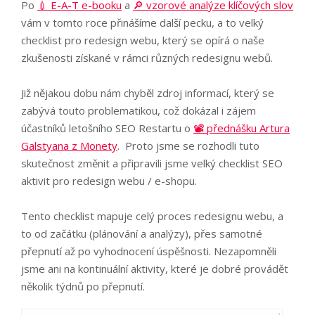
Po
💉 E-A-T e-booku
a
🔎 vzorové analýze klíčových slov
vám v tomto roce přinášíme další pecku, a to velký
checklist pro redesign webu, který se opírá o naše
zkušenosti získané v rámci různých redesignu webů.
Již nějakou dobu nám chyběl zdroj informací, který se
zabývá touto problematikou, což dokázal i zájem
účastníků letošního SEO Restartu o
📽️
přednášku Artura
Galstyana z Monety
. Proto jsme se rozhodli tuto
skutečnost změnit a připravili jsme velký checklist SEO
aktivit pro redesign webu / e-shopu.
Tento checklist mapuje celý proces redesignu webu, a
to od začátku (plánování a analýzy), přes samotné
přepnutí až po vyhodnocení úspěšnosti. Nezapomněli
jsme ani na kontinuální aktivity, které je dobré provádět
několik týdnů po přepnutí.