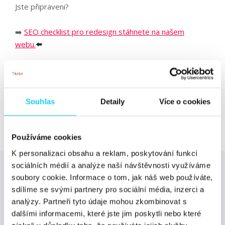
Jste připraveni?
➡️
SEO checklist pro redesign stáhnete na našem
webu.
⬅️
Sdílejte článek
Souhlas
Detaily
Více o cookies
Facebook
Twitter
Používáme cookies
K personalizaci obsahu a reklam, poskytování funkcí
sociálních médií a analýze naší návštěvnosti využíváme
soubory cookie. Informace o tom, jak náš web používáte,
sdílíme se svými partnery pro sociální média, inzerci a
Odebírejte newsletter od Digichefu! Čeká vás
analýzy. Partneři tyto údaje mohou zkombinovat s
pravidelná nálož novinek z oboru, pozvánky na
dalšími informacemi, které jste jim poskytli nebo které
důležité události a exkluzivní nabídky jen pro