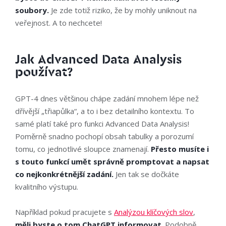
soubory.
Je zde totiž riziko, že by mohly uniknout na
veřejnost. A to nechcete!
Jak Advanced Data Analysis
používat?
GPT-4 dnes většinou chápe zadání mnohem lépe než
dřívější „třiapůlka“, a to i bez detailního kontextu. To
samé platí také pro funkci Advanced Data Analysis!
Poměrně snadno pochopí obsah tabulky a porozumí
tomu, co jednotlivé sloupce znamenají.
Přesto musíte i
s touto funkcí umět správně promptovat a napsat
co nejkonkrétnější zadání.
Jen tak se dočkáte
kvalitního výstupu.
Například pokud pracujete s
Analýzou klíčových slov
,
měli byste o tom ChatGPT informovat
. Podobně