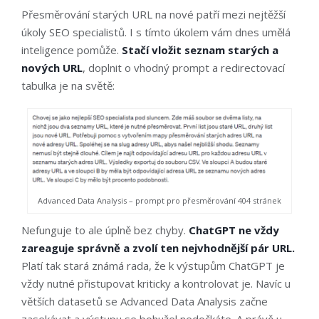
Přesměrování starých URL na nové patří mezi nejtěžší
úkoly SEO specialistů. I s tímto úkolem vám dnes umělá
inteligence pomůže.
Stačí vložit seznam starých a
nových URL
, doplnit o vhodný prompt a redirectovací
tabulka je na světě:
Advanced Data Analysis – prompt pro přesměrování 404 stránek
Nefunguje to ale úplně bez chyby.
ChatGPT ne vždy
zareaguje správně a zvolí ten nejvhodnější pár URL.
Platí tak stará známá rada, že k výstupům ChatGPT je
vždy nutné přistupovat kriticky a kontrolovat je. Navíc u
větších datasetů se Advanced Data Analysis začne
zasekávat a výstupu se bohužel nedočkáte. A právě u