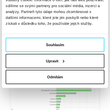
sdílíme se svými partnery pro sociální média, inzerci a
Advanced Data Analysis – tvorba obsahu
analýzy. Partneři tyto údaje mohou zkombinovat s
dalšími informacemi, které jste jim poskytli nebo které
získali v důsledku toho, že používáte jejich služby.
2. Vizualizujte si práci s interním
prolinkováním
Souhlasím
Advanced Data Analysis hezky
pracuje s exporty ze
Screaming Frogu, které lze následně snadno
vizualizovat
. Můžete si například dohledat nejčastější
Upravit
anchor texty
používané na webu a zobrazit si je ve
sloupcovém grafu:
Odmítám