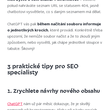
pokud nahráváte seznam URL se statusem 404, jasně
chatbotovi vysvětlete, co s daným seznamem má dělat.
ChatGPT vás pak
během načítání souboru informuje
o jednotlivých krocích
, které provádí. Konkrétně třeba
upozorní, že nemůže soubor načíst a že to zkouší jiným
způsobem, nebo vysvětlí, jak chápe jednotlivé sloupce v
tabulce. Šikovný!
3 praktické tipy pro SEO
specialisty
1. Zrychlete návrhy nového obsahu
ChatGPT
nám už pár měsíc dokazuje, že je skvělý
pomocník při brainstormingu, třeba při návrhu nových