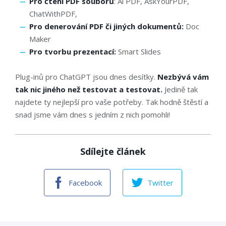
Pro čtení PDF souborů
: Ai PDF, AskYourPDF,
ChatWithPDF,
Pro denerování PDF či jiných dokumentů:
Doc
Maker
Pro tvorbu prezentací:
Smart Slides
Plug-inů pro ChatGPT jsou dnes desítky.
Nezbývá vám
tak nic jiného než testovat a testovat.
Jedině tak
najdete ty nejlepší pro vaše potřeby. Tak hodně štěstí a
snad jsme vám dnes s jedním z nich pomohli!
Sdílejte článek
Facebook
Twitter