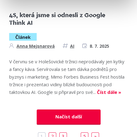
4S, která jsme si odnesli z Google
Think AI
Článek
Anna Mejsnarová
AI
8. 7. 2025
V červnu se v Holešovické tržnici neprodávaly jen kytky
a fancy káva. Servírovala se tam dávka podnětů pro
byznys i marketing. Mimo Forbes Business Fest hostila
tržnice i prezentaci vidiny blízké budoucnosti pod
taktovkou AI. Google si připravil pro své...
Číst dále »
Načíst další
1
2
3
…
5
»