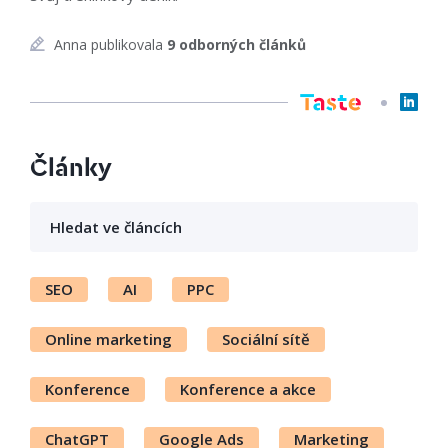
Anna publikovala
9 odborných článků
Články
SEO
AI
PPC
Online marketing
Sociální sítě
Konference
Konference a akce
ChatGPT
Google Ads
Marketing