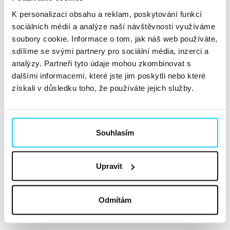
o 3,1 km dál. Ve Zlonicích... Vlastně neskončilo....
K personalizaci obsahu a reklam, poskytování funkcí
Číst dále »
sociálních médií a analýze naší návštěvnosti využíváme
soubory cookie. Informace o tom, jak náš web používáte,
sdílíme se svými partnery pro sociální média, inzerci a
Jaká byla akce YouTube Unboxed
analýzy. Partneři tyto údaje mohou zkombinovat s
dalšími informacemi, které jste jim poskytli nebo které
od Googlu?
získali v důsledku toho, že používáte jejich služby.
Reportáž
Anna Mejsnarová
Konference
Souhlasím
18. 9. 2025
Letos slavíme 20 let od založení jedné z největších
Upravit
digitálních platforem. Například v Česku ji využívá 8,5
milionu uživatelů. Je to záminka k oslavě? Pro Google
Odmítám
určitě. Proto se v Holešovickém Doxu v září sešli
zástupci agentur, klientů i content...
Číst dále »