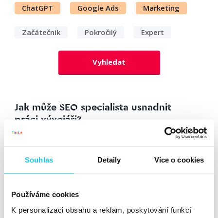
ChatGPT
Google Ads
Marketing
Začátečník
Pokročilý
Expert
Vyhledat
Jak může SEO specialista usnadnit
práci vývojáři?
Článek
Dominika Mašková
SEO
13. 3. 2020
Souhlas
Detaily
Více o cookies
Před měsícem proběhl další SEOloger, který byl trošku
jiný než ostatní. Tentokrát se nejednalo o diskuzi nad
Používáme cookies
další novinkou v SEO, ale nad mnohdy komplikovaným
K personalizaci obsahu a reklam, poskytování funkcí
vztahem SEO specialista vs. vývojář. Řešily se klasické