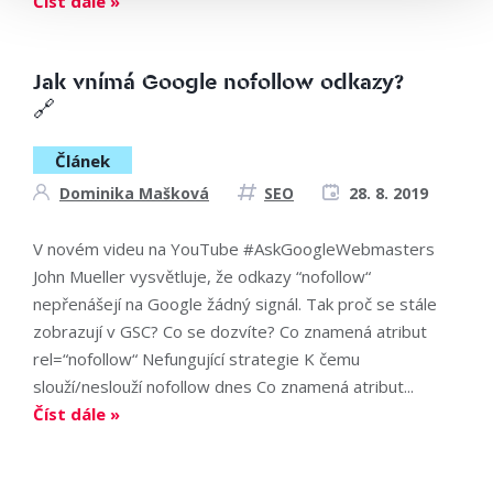
Číst dále »
Jak vnímá Google nofollow odkazy?
🔗
Článek
Dominika Mašková
SEO
28. 8. 2019
V novém videu na YouTube #AskGoogleWebmasters
John Mueller vysvětluje, že odkazy “nofollow“
nepřenášejí na Google žádný signál. Tak proč se stále
zobrazují v GSC? Co se dozvíte? Co znamená atribut
rel=“nofollow“ Nefungující strategie K čemu
slouží/neslouží nofollow dnes Co znamená atribut...
Číst dále »