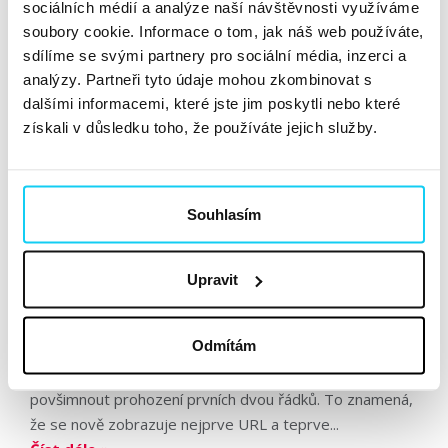
sociálních médií a analýze naší návštěvnosti využíváme
případy, kdy SEO specialisté chtějí po vývojáři...
soubory cookie. Informace o tom, jak náš web používáte,
Číst dále »
sdílíme se svými partnery pro sociální média, inzerci a
analýzy. Partneři tyto údaje mohou zkombinovat s
dalšími informacemi, které jste jim poskytli nebo které
Google testuje nové snippety. Co to
získali v důsledku toho, že používáte jejich služby.
pro nás znamená?
Článek
Souhlasím
Dominika Mašková
SEO
21. 11. 2019
Upravit
Už je to více než měsíc, co Google začal testovat nové
Odmítám
zobrazení snippetů ve výsledcích vyhledávání. Pokud
jste byli mezi vybranými testery, mohli jste si
povšimnout prohození prvních dvou řádků. To znamená,
že se nově zobrazuje nejprve URL a teprve...