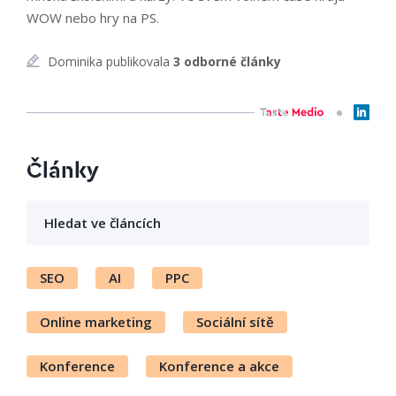
WOW nebo hry na PS.
Dominika publikovala
3 odborné články
Články
SEO
AI
PPC
Online marketing
Sociální sítě
Konference
Konference a akce