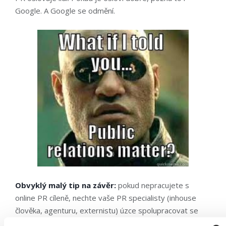
Google. A Google se odmění.
Obvyklý malý tip na závěr:
pokud nepracujete s
online PR cíleně, nechte vaše PR specialisty (inhouse
člověka, agenturu, externistu) úzce spolupracovat se
SEO týmem (externistou/inhouse člověkem), pokud není