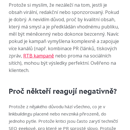
Protože si myslím, že nezáleží na tom, jestli je
obsah virální, redakční nebo sponzorovaný. Pokud
je dobrý. A nevidím důvod, proč by kvalitní obsah,
který má smysl a je předkládán vhodnému publiku,
měl být méněcenný nebo dokonce bezcenný. Navíc
pokud je kampaň vymyšlena komplexně a zapojuje
více kanálů (např. kombinace PR článků, tiskových
zpráv,
RTB kampaně
nebo proma na sociálních
sítích), mohou být výsledky perfektní. Ověřeno na
klientech.
Proč někteří reagují negativně?
Protože z nějakého důvodu hází všechno, co je v
linkbuildingu placené nebo nevzniká přirozeně, do
jednoho pytle. Protože kritici jsou často zarytí techničtí
SEO geekové, pro které je PR sprosté slovo. Protože