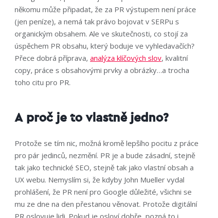
někomu může připadat, že za PR výstupem není práce
(jen peníze), a nemá tak právo bojovat v SERPu s
organickým obsahem. Ale ve skutečnosti, co stojí za
úspěchem PR obsahu, který boduje ve vyhledavačích?
Přece dobrá příprava,
analýza klíčových slov
, kvalitní
copy, práce s obsahovými prvky a obrázky…a trocha
toho citu pro PR.
A proč je to vlastně jedno?
Protože se tím nic, možná kromě lepšího pocitu z práce
pro pár jedinců, nezmění. PR je a bude zásadní, stejně
tak jako technické SEO, stejně tak jako vlastní obsah a
UX webu. Nemyslím si, že kdyby John Mueller vydal
prohlášení, že PR není pro Google důležité, všichni se
mu ze dne na den přestanou věnovat. Protože digitální
PR oslovuje lidi. Pokud je osloví dobře, pozná to i