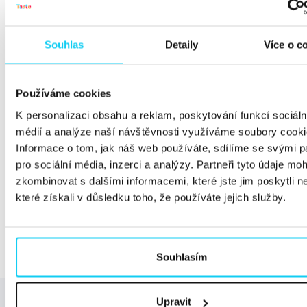
jeho součástí. Nebo je pošlete na školení linkbuildingu.
Nic nebolí linkbuildera víc než množství kvalitních PR
Souhlas
Detaily
Více o c
výstupů, které nejsou SEO friendly a správně
prolinkované s webem.
Používáme cookies
K personalizaci obsahu a reklam, poskytování funkcí sociáln
médií a analýze naší návštěvnosti využíváme soubory cooki
Informace o tom, jak náš web používáte, sdílíme se svými p
pro sociální média, inzerci a analýzy. Partneři tyto údaje mo
Sdílejte článek
zkombinovat s dalšími informacemi, které jste jim poskytli n
které získali v důsledku toho, že používáte jejich služby.
Facebook
Twitter
Souhlasím
Upravit