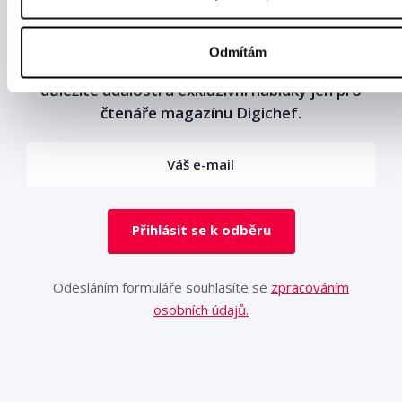
Odebírejte newsletter od Digichefu! Čeká vás
Odmítám
pravidelná nálož novinek z oboru, pozvánky na
důležité události a exkluzivní nabídky jen pro
čtenáře magazínu Digichef.
Přihlásit se k odběru
Odesláním formuláře souhlasíte se
zpracováním
osobních údajů.