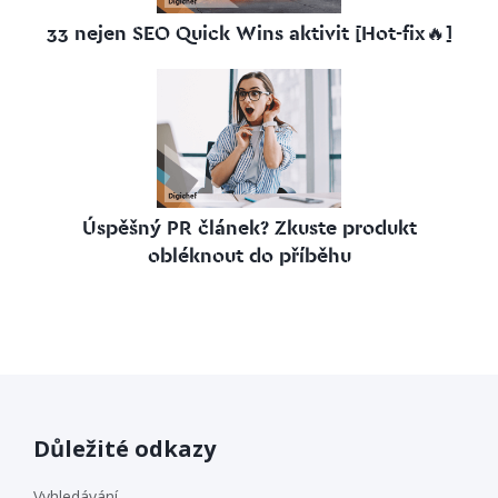
33 nejen SEO Quick Wins aktivit [Hot-fix🔥]
Úspěšný PR článek? Zkuste produkt
obléknout do příběhu
Důležité odkazy
Vyhledávání