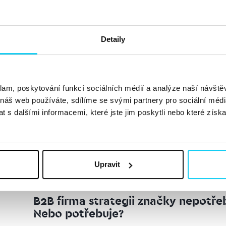
Jak vnímá Google nofollow odkazy?
Dominika Mašková
SEO
28. 8. 2019
Detaily
V novém videu na YouTube #AskGoogleWebmasters John 
nepřenášejí na Google žádný signál. Tak proč se stále 
atribut rel=“nofollow“ Nefungující strategie K čemu slou
klam, poskytování funkcí sociálních médií a analýze naší návšt
 náš web používáte, sdílíme se svými partnery pro sociální média
Číst dále »
 s dalšími informacemi, které jste jim poskytli nebo které získa
Upravit
B2B firma strategii značky nepotře
Nebo potřebuje?