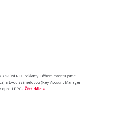
val zákulisí RTB reklamy. Během eventu jsme
cz) a Evou Számelovou (Key Account Manager,
y oproti PPC...
Číst dále »