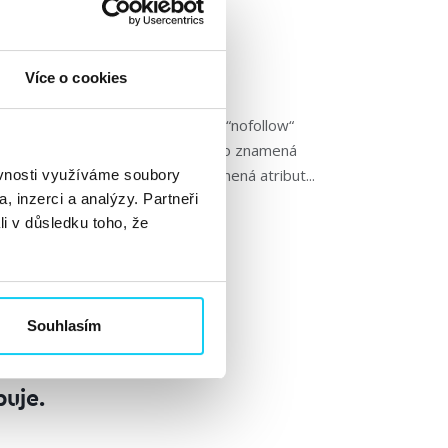
 🔗
Více o cookies
Mueller vysvětluje, že odkazy “nofollow“
zobrazují v GSC? Co se dozvíte? Co znamená
ží/neslouží nofollow dnes Co znamená atribut...
ěvnosti využíváme soubory
, inzerci a analýzy. Partneři
li v důsledku toho, že
Souhlasím
buje.