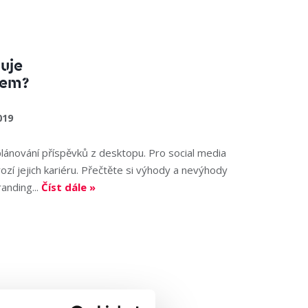
uje
iem?
019
lánování příspěvků z desktopu. Pro social media
hrozí jejich kariéru. Přečtěte si výhody a nevýhody
anding...
Číst dále »