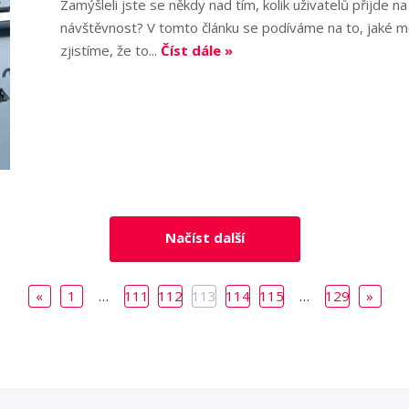
Zamýšleli jste se někdy nad tím, kolik uživatelů přijde n
návštěvnost? V tomto článku se podíváme na to, jaké mo
zjistíme, že to...
Číst dále »
Načíst další
«
1
…
111
112
113
114
115
…
129
»