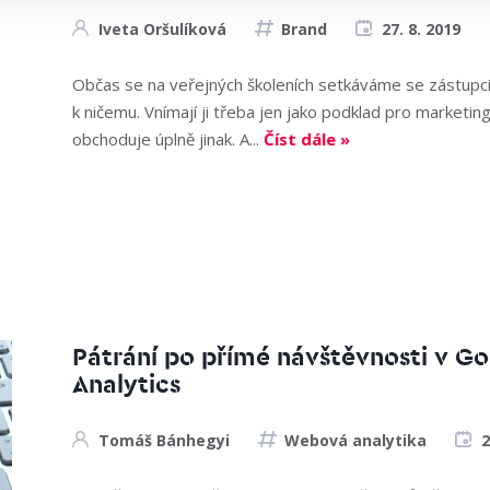
Iveta Oršulíková
Brand
27. 8. 2019
Občas se na veřejných školeních setkáváme se zástupci B2
k ničemu. Vnímají ji třeba jen jako podklad pro marketing
obchoduje úplně jinak. A...
Číst dále »
Pátrání po přímé návštěvnosti v G
Analytics
Tomáš Bánhegyi
Webová analytika
2