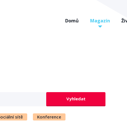
Domů
Magazín
Ži
Vyhledat
ociální sítě
Konference