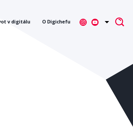
vot v digitálu
O Digichefu