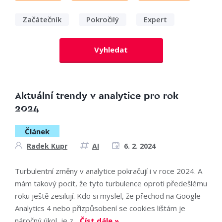
Začátečník
Pokročilý
Expert
Vyhledat
Aktuální trendy v analytice pro rok
2024
Článek
Radek Kupr
AI
6. 2. 2024
Turbulentní změny v analytice pokračují i v roce 2024. A
mám takový pocit, že tyto turbulence oproti předešlému
roku ještě zesilují. Kdo si myslel, že přechod na Google
Analytics 4 nebo přizpůsobení se cookies lištám je
náročný úkol, je z...
Číst dále »