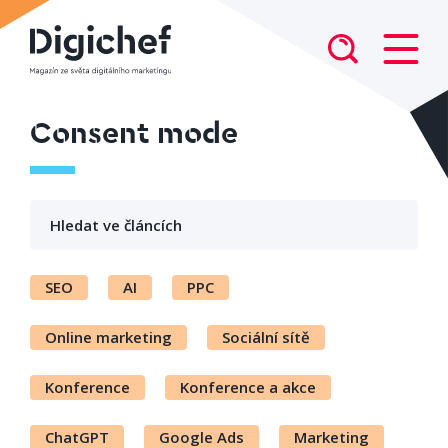
Consent mode
SEO
AI
PPC
Online marketing
Sociální sítě
Konference
Konference a akce
ChatGPT
Google Ads
Marketing