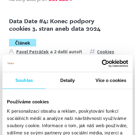
Data Date #4: Konec podpory
cookies 3. stran aneb data 2024
Článek
Pavel Petráček
a 2 další autoři
Cookies
22. 1. 2024
Souhlas
Detaily
Více o cookies
Máme za sebou první datařské rande roku 2024!
Uskutečnilo se 18. ledna v krásných kancelářích Mo-cha.
Tentokrát v novém formátu tří roundtablů. Každý byl
Používáme cookies
zaměřený na jiné téma a konal se současně v
K personalizaci obsahu a reklam, poskytování funkcí
oddělených místnostech. Bylo opravdu těžké si vybrat,...
sociálních médií a analýze naší návštěvnosti využíváme
Číst dále »
soubory cookie. Informace o tom, jak náš web používáte,
sdílíme se svými partnery pro sociální média, inzerci a