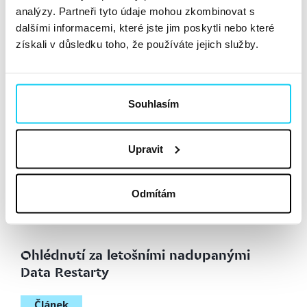
analýzy. Partneři tyto údaje mohou zkombinovat s
Consent Mode V2: Od 6. března
dalšími informacemi, které jste jim poskytli nebo které
2024 pro všechny weby povinnost!
získali v důsledku toho, že používáte jejich služby.
Článek
Radek Kupr
Data
18. 1. 2024
Souhlasím
Digitální marketing prochází zásadními změnami a v
popředí těchto změn je určitě Consent Mode V2 od
Upravit
Googlu. Pokud ho do 6. března 2024 neimplementujete,
přestanou se vám sbírat publika a přiřazovat správně
konverze k daným uživatelům. Tento nový setup
Odmítám
reaguje...
Číst dále »
Ohlédnutí za letošními nadupanými
Data Restarty
Článek