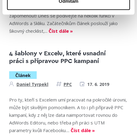
spuštěním placené kampaně. Těchto 11 bodů vás může
Odmítám
zachránit. Neuvěříte, na co všechno dokáží někteří
zapomenout! Dnes se podívejte na několik funkcí v
AdWords a Skliku. Začátečníkům článek poslouží jako
šikovný checklist,...
Číst dále »
4 šablony v Excelu, které usnadní
práci s přípravou PPC kampaní
Článek
Daniel Tyrpekl
PPC
17. 6. 2019
Pro ty, kteří s Excelem umí pracovat na pokročilé úrovni,
může být skvělým pomocníkem. A to i při přípravě PPC
kampaní, kdy z něj lze data naimportovat rovnou do
AdWords Editoru, nebo třeba při práci s UTM
parametry kvůli Facebooku....
Číst dále »