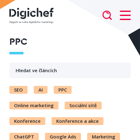
PPC
SEO
AI
PPC
Online marketing
Sociální sítě
Konference
Konference a akce
ChatGPT
Google Ads
Marketing