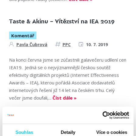
Taste & Akinu – Vítězství na IEA 2019
Komentář
Pavla Čubrová
PPC
10. 7. 2019
Na konci června jsme se zúčastnili galavečeru udílení cen
IEA19. Jedná se o nejvýznamnější českou soutěž
efektivity digitálních projektů (Internet Effectiveness
Awards – IEA), kterou pořádá Asociace dodavatelů
internetových řešení již 14 let na českém trhu. Celý
večer jsme doufali,...
Číst dále »
Mohou mikrokonverze pomoct
automatickým strategiím?
Souhlas
Detaily
Více o cookies