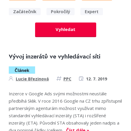
Začátečník
Pokročilý
Expert
Vyhledat
Vývoj inzerátů ve vyhledávací síti
Článek
Lucie Březinová
PPC
12. 7. 2019
Inzerce v Google Ads svými možnostmi neustále
předbíhá Sklik. V roce 2016 Google na CZ trhu zpřístupnil
partnerským agenturám možnost využívat mimo
standardní vyhledávací inzeráty (STA) i rozšířené
inzeráty (ETA). Původní STA obsahovaly jeden nadpis a
dva popisné řádky (celkem...
Číst dále »