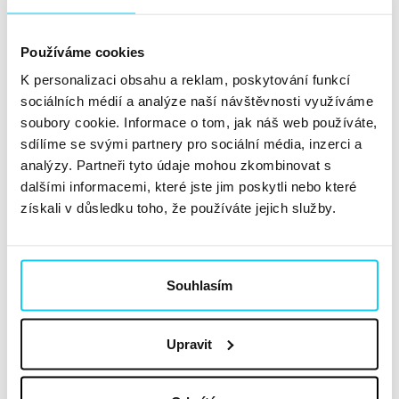
Článek
Marie Tlapáková
PPC
1. 7. 2019
Používáme cookies
K personalizaci obsahu a reklam, poskytování funkcí
Začátkem minulého roku jsme navštívili školení od
sociálních médií a analýze naší návštěvnosti využíváme
Google ohledně automatických strategií. Úkol zněl jasně.
soubory cookie. Informace o tom, jak náš web používáte,
Nastavte automatické strategie, kde to jen půjde.
sdílíme se svými partnery pro sociální média, inzerci a
Každý náš klient však nesplňuje podmínky (pro
analýzy. Partneři tyto údaje mohou zkombinovat s
automatické strategie), hlavně co se počtu konverzí
dalšími informacemi, které jste jim poskytli nebo které
týká. Jak těmto klientům pomoct?...
Číst dále »
získali v důsledku toho, že používáte jejich služby.
Jak být superhero a ne superhňup
Souhlasím
Článek
Lukáš Jirát
PPC
19. 6. 2019
Upravit
Připomeňte si hlavní body, které nesmíte podcenit před