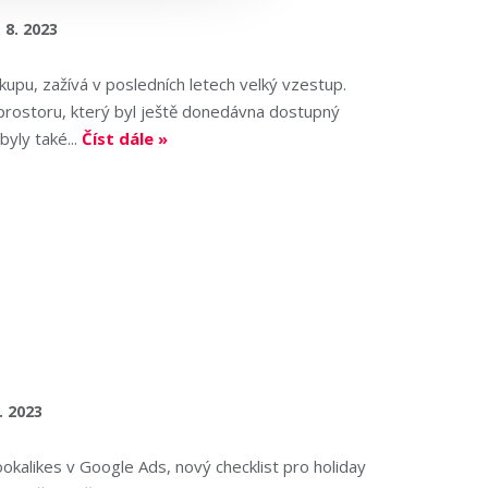
. 8. 2023
upu, zažívá v posledních letech velký vzestup.
 prostoru, který byl ještě donedávna dostupný
yly také...
Číst dále »
. 2023
okalikes v Google Ads, nový checklist pro holiday