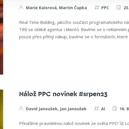
Marie Kaisrová
,
Martin Čupka
PPC
23
Real Time Bidding, jakožto součást programatického nák
Těší se oblibě agentur i klientů. Bavíme se o reklamním
pouze přes přímý nákup, bavíme se o formátech, které b
Nálož PPC novinek #srpen23
David Janoušek
,
Jan Janoušek
AI
16. 8
Přinášíme pravidelnou nálož novinek ze světa PPC! 🚀 Lo