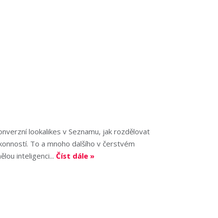
onverzní lookalikes v Seznamu, jak rozdělovat
ýkonností. To a mnoho dalšího v čerstvém
ou inteligenci...
Číst dále »