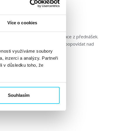
Více o cookies
 PPCčkaře, bylo nejen plné inspirace z přednášek.
 vzájemně know-how, příjemně si popovídat nad
oru....
Číst dále »
ěvnosti využíváme soubory
, inzerci a analýzy. Partneři
li v důsledku toho, že
Souhlasím