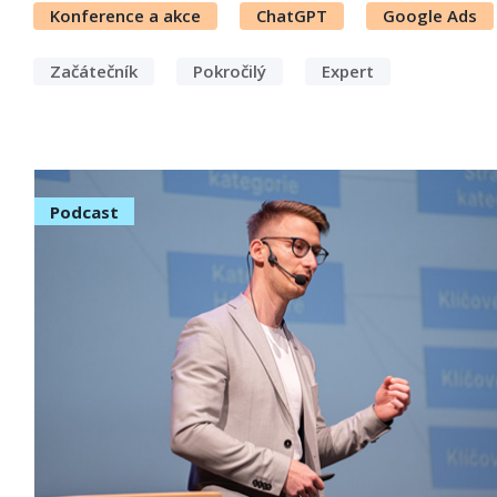
Konference a akce
ChatGPT
Google Ads
Začátečník
Pokročilý
Expert
Podcast