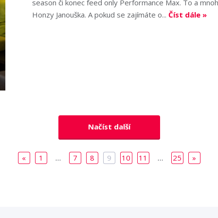
season či konec feed only Performance Max. To a mnoh
Honzy Janouška. A pokud se zajímáte o...
Číst dále »
Načíst další
«
1
…
7
8
9
10
11
…
25
»