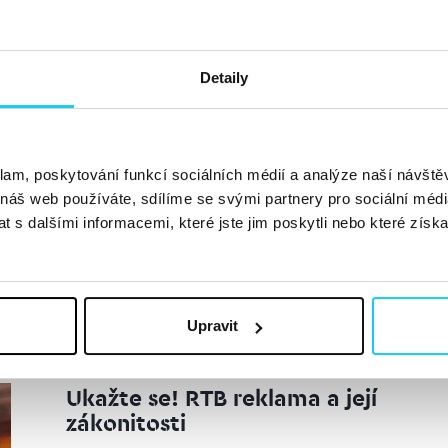
O čem se mluvilo na PPC Date #5
Jan Svoboda
PPC
1. 9. 2023
Detaily
Pátý PPC Date měl rekordní účast. Večerní randíčko pro
S komunitou PPC specialistů, jsme měli možnost sdílet
skleničkou prosecca, a seznámit se s dalšími profíky v ob
klam, poskytování funkcí sociálních médií a analýze naší návšt
 náš web používáte, sdílíme se svými partnery pro sociální média
 s dalšími informacemi, které jste jim poskytli nebo které získa
Upravit
Ukažte se! RTB reklama a její
zákonitosti