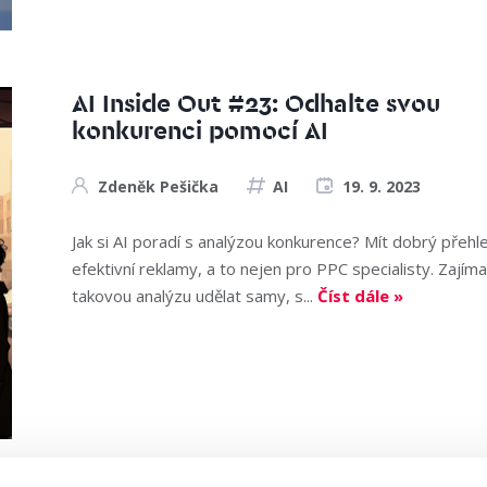
AI Inside Out #23: Odhalte svou
konkurenci pomocí AI
Zdeněk Pešička
AI
19. 9. 2023
Jak si AI poradí s analýzou konkurence? Mít dobrý přehl
efektivní reklamy, a to nejen pro PPC specialisty. Zají
takovou analýzu udělat samy, s...
Číst dále »