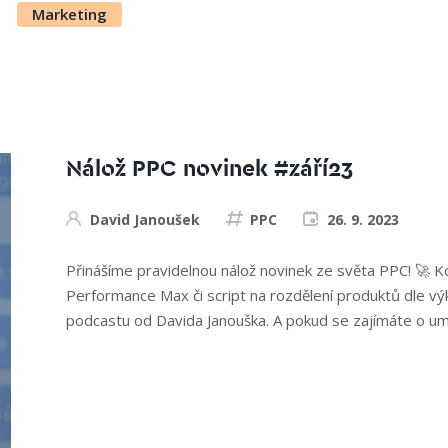
Marketing
Nálož PPC novinek #září23
David Janoušek
PPC
26. 9. 2023
Přinášíme pravidelnou nálož novinek ze světa PPC! 🚀 K
Performance Max či script na rozdělení produktů dle v
podcastu od Davida Janouška. A pokud se zajímáte o uměl