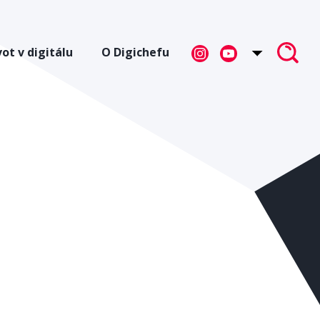
vot v digitálu
O Digichefu