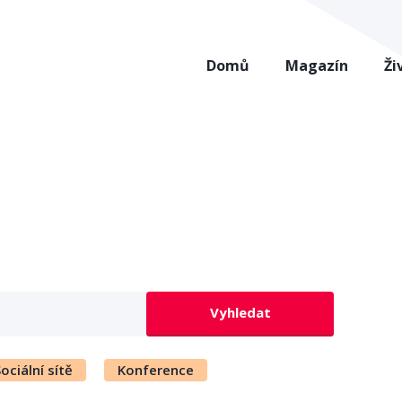
Domů
Magazín
Ži
Vyhledat
ociální sítě
Konference